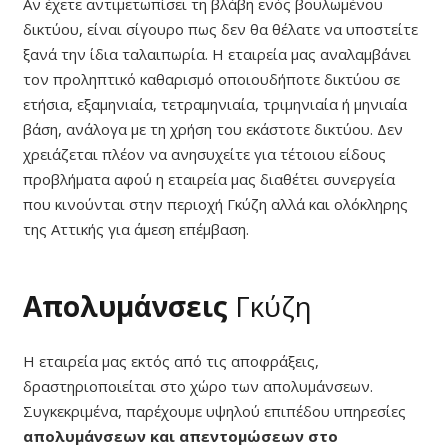
Αν έχετε αντιμετωπίσει τη βλάβη ενός βουλωμένου
δικτύου, είναι σίγουρο πως δεν θα θέλατε να υποστείτε
ξανά την ίδια ταλαιπωρία. Η εταιρεία μας αναλαμβάνει
τον προληπτικό καθαρισμό οποιουδήποτε δικτύου σε
ετήσια, εξαμηνιαία, τετραμηνιαία, τριμηνιαία ή μηνιαία
βάση, ανάλογα με τη χρήση του εκάστοτε δικτύου. Δεν
χρειάζεται πλέον να ανησυχείτε για τέτοιου είδους
προβλήματα αφού η εταιρεία μας διαθέτει συνεργεία
που κινούνται στην περιοχή Γκύζη αλλά και ολόκληρης
της Αττικής για άμεση επέμβαση.
Απολυμάνσεις
Γκύζη
Η εταιρεία μας εκτός από τις αποφράξεις,
δραστηριοποιείται στο χώρο των απολυμάνσεων.
Συγκεκριμένα, παρέχουμε υψηλού επιπέδου υπηρεσίες
απολυμάνσεων και απεντομώσεων στο