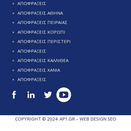
ΑΠΟΦΡΑΞΕΙΣ
ΑΠΟΦΡΑΞΕΙΣ ΑΘΗΝΑ
ΑΠΟΦΡΑΞΕΙΣ ΠΕΙΡΑΙΑΣ
ΑΠΟΦΡΑΞΕΙΣ ΚΟΡΩΠΙ
ΑΠΟΦΡΑΞΕΙΣ ΠΕΡΙΣΤΕΡΙ
ΑΠΟΦΡΑΞΕΙΣ
ΑΠΟΦΡΑΞΕΙΣ ΚΑΛΛΙΘΕΑ
ΑΠΟΦΡΑΞΕΙΣ ΧΑΝΙΑ
ΑΠΟΦΡΑΞΕΙΣ
COPYRIGHT © 2024· AP1.GR –
WEB DESIGN
SEO