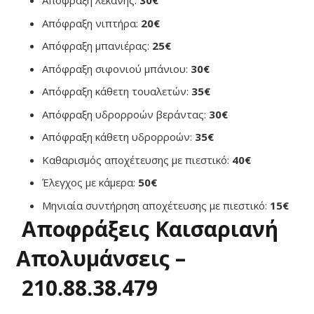
Απόφραξη λεκάνης:
30€
Απόφραξη νιπτήρα:
20€
Απόφραξη μπανιέρας:
25€
Απόφραξη σιφονιού μπάνιου:
30€
Απόφραξη κάθετη τουαλετών:
35€
Απόφραξη υδρορροών βεράντας:
30€
Απόφραξη κάθετη υδρορροών:
35€
Καθαρισμός αποχέτευσης με πιεστικό:
40€
Έλεγχος με κάμερα:
50€
Μηνιαία συντήρηση αποχέτευσης με πιεστικό:
15€
Αποφράξεις Καισαριανή
Απολυμάνσεις –
210.88.38.479