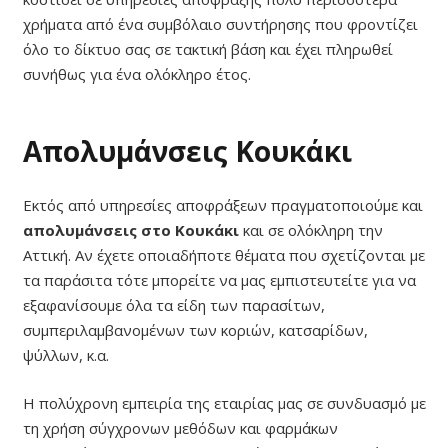
χρήματα από ένα συμβόλαιο συντήρησης που φροντίζει
όλο το δίκτυο σας σε τακτική βάση και έχει πληρωθεί
συνήθως για ένα ολόκληρο έτος.
Απολυμάνσεις Κουκάκι
Εκτός από υπηρεσίες αποφράξεων πραγματοποιούμε και
απολυμάνσεις στο Κουκάκι
και σε ολόκληρη την
Αττική. Αν έχετε οποιαδήποτε θέματα που σχετίζονται με
τα παράσιτα τότε μπορείτε να μας εμπιστευτείτε για να
εξαφανίσουμε όλα τα είδη των παρασίτων,
συμπεριλαμβανομένων των κοριών, κατσαρίδων,
ψύλλων, κ.α.
Η πολύχρονη εμπειρία της εταιρίας μας σε συνδυασμό με
τη χρήση σύγχρονων μεθόδων και φαρμάκων