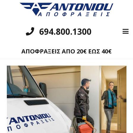
694.800.1300
ΑΠΟΦΡΑΞΕΙΣ ΑΠΟ 20€ ΕΩΣ 40€