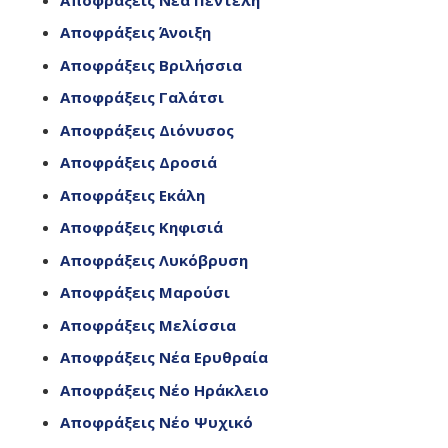
Αποφράξεις Άνοιξη
Αποφράξεις Βριλήσσια
Αποφράξεις Γαλάτσι
Αποφράξεις Διόνυσος
Αποφράξεις Δροσιά
Αποφράξεις Εκάλη
Αποφράξεις Κηφισιά
Αποφράξεις Λυκόβρυση
Αποφράξεις Μαρούσι
Αποφράξεις Μελίσσια
Αποφράξεις Νέα Ερυθραία
Αποφράξεις Νέο Ηράκλειο
Αποφράξεις Νέο Ψυχικό