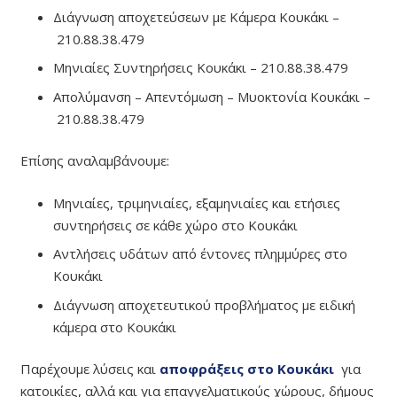
Διάγνωση αποχετεύσεων με Κάμερα Κουκάκι –
210.88.38.479
Μηνιαίες Συντηρήσεις Κουκάκι – 210.88.38.479
Απολύμανση – Απεντόμωση – Μυοκτονία Κουκάκι –
210.88.38.479
Επίσης αναλαμβάνουμε:
Μηνιαίες, τριμηνιαίες, εξαμηνιαίες και ετήσιες
συντηρήσεις σε κάθε χώρο στο Κουκάκι
Αντλήσεις υδάτων από έντονες πλημμύρες στο
Κουκάκι
Διάγνωση αποχετευτικού προβλήματος με ειδική
κάμερα στο Κουκάκι
Παρέχουμε λύσεις και
αποφράξεις στο Κουκάκι
για
κατοικίες, αλλά και για επαγγελματικούς χώρους, δήμους