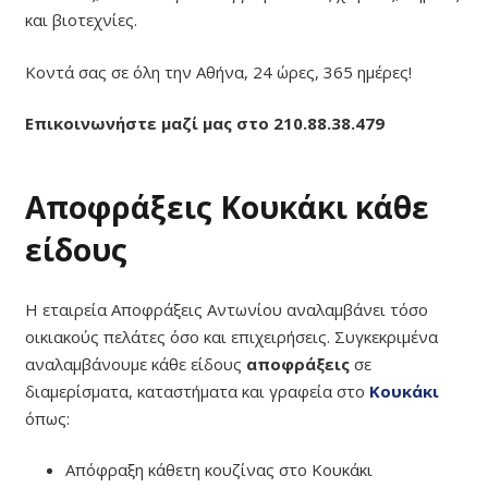
και βιοτεχνίες.
Κοντά σας σε όλη την Αθήνα, 24 ώρες, 365 ημέρες!
Επικοινωνήστε μαζί μας στο 210.88.38.479
Αποφράξεις Κουκάκι κάθε
είδους
Η εταιρεία Αποφράξεις Αντωνίου αναλαμβάνει τόσο
οικιακούς πελάτες όσο και επιχειρήσεις. Συγκεκριμένα
αναλαμβάνουμε κάθε είδους
αποφράξεις
σε
διαμερίσματα, καταστήματα και γραφεία στο
Κουκάκι
όπως:
Απόφραξη κάθετη κουζίνας στο Κουκάκι