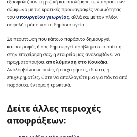
εξασφαλίζουν τη ριζική καταπολέμηση των παρασίτων
σύμφωνα με τις κρατικές προδιαγραφές νομιμότητας
του
υπουργείου γεωργίας
, αλλά και με τον πλέον
ασφαλή τρόπο για τη δημόσια υγεία.
Σε περίπτωση που κάποιο παράσιτο δημιουργεί
καταστροφές ή σας δημιουργεί πρόβλημα στο σπίτι η
στην επιχείρηση σας, η εταιρεία μας αναλαμβάνει να
πραγματοποιήσει
απολύμανση στο Κουκάκι
.
Αναλαμβάνουμε οικίες ή επιχειρήσεις, ιδιώτες ή
επιχειρηματίες, ώστε να απαλλαγείτε μια για πάντα από
παράσιτα, έντομα ή τρωκτικά.
Δείτε άλλες περιοχές
αποφράξεων:
Αποφράξεις Νέα Πεντέλη